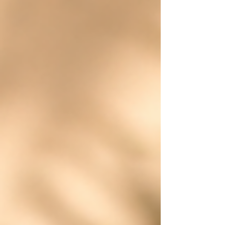
Lees in deze blog waarom het wisselen van je
crème nét dat verschil kan maken voor een
gezonde, gehydrateerde huid.