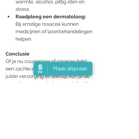
warmte, alcohol, pittig eten en 
stress.  
Raadpleeg een dermatoloog: 
Bij ernstige rosacea kunnen 
medicijnen of laserbehandelingen 
helpen.  
Conclusie  
Of je nu couperose of rosacea hebt, 
een zachte aanpak is key. Met de 
juiste verzorging en leefstijl kun je de 
symptomen verminderen en je huid 
weer in balans brengen. 
Alles weergeven
Recente blogposts